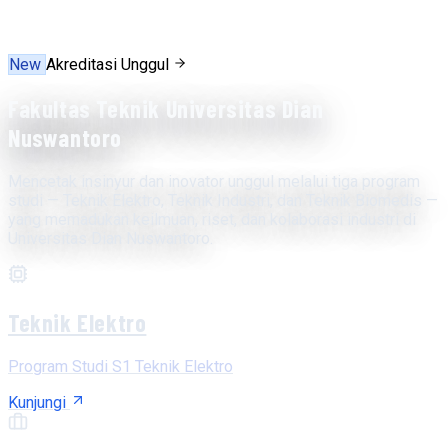
New
Akreditasi Unggul
Fakultas Teknik Universitas Dian
Nuswantoro
Mencetak insinyur dan inovator unggul melalui tiga program
studi — Teknik Elektro, Teknik Industri, dan Teknik Biomedis —
yang memadukan keilmuan, riset, dan kolaborasi industri di
Universitas Dian Nuswantoro.
Teknik Elektro
Program Studi S1 Teknik Elektro
Kunjungi