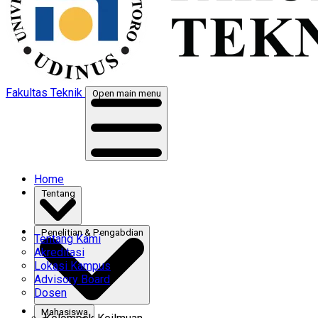
Fakultas Teknik
Open main menu
Home
Tentang
Penelitian & Pengabdian
Tentang Kami
Akreditasi
Lokasi Kampus
Advisory Board
Dosen
Mahasiswa