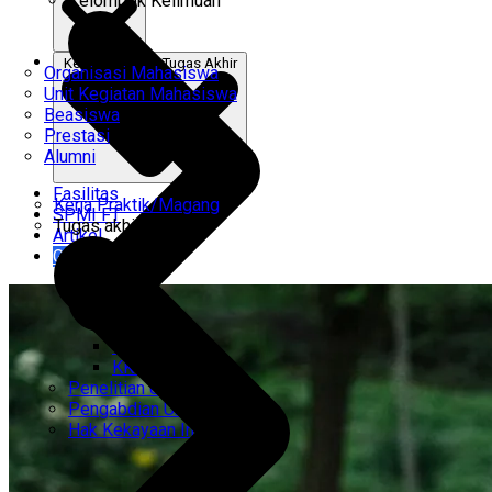
Kelompok Keilmuan
Kerja Praktik & Tugas Akhir
Organisasi Mahasiswa
Unit Kegiatan Mahasiswa
Beasiswa
Prestasi
Alumni
Fasilitas
Kerja Praktik/Magang
SPMI FT
Tugas akhir
Artikel
Gabung Kami
CEMTI
KK Regresi
Penelitian Unggulan
Pengabdian Unggulan
Hak Kekayaan Intelektual