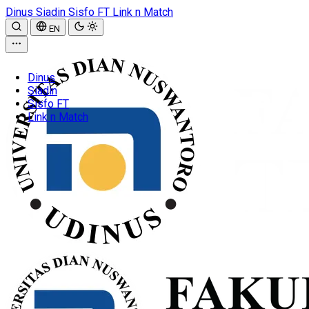
Dinus
Siadin
Sisfo FT
Link n Match
EN
Dinus
Siadin
Sisfo FT
Link n Match