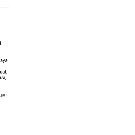
i
a
saya
uat,
si,
gan