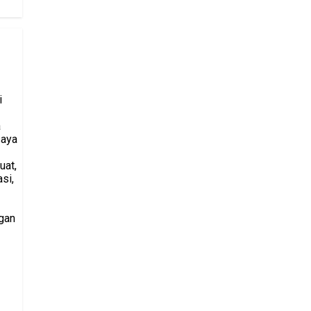
i
a
saya
uat,
si,
gan