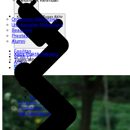
Kelompok Keilmuan
Kerja Praktik & Tugas Akhir
Organisasi Mahasiswa
Unit Kegiatan Mahasiswa
Beasiswa
Prestasi
Alumni
Fasilitas
Kerja Praktik/Magang
SPMI FT
Tugas akhir
Artikel
Gabung Kami
CEMTI
KK Regresi
Penelitian Unggulan
Pengabdian Unggulan
Hak Kekayaan Intelektual