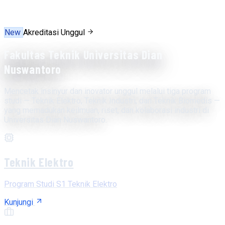
New
Akreditasi Unggul
Fakultas Teknik Universitas Dian
Nuswantoro
Mencetak insinyur dan inovator unggul melalui tiga program
studi — Teknik Elektro, Teknik Industri, dan Teknik Biomedis —
yang memadukan keilmuan, riset, dan kolaborasi industri di
Universitas Dian Nuswantoro.
Teknik Elektro
Program Studi S1 Teknik Elektro
Kunjungi