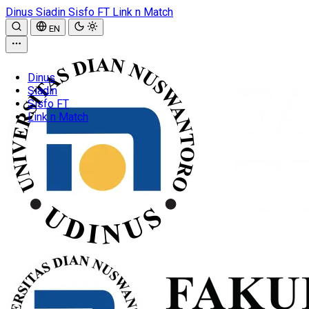
Dinus
Siadin
Sisfo FT
Link n Match
EN
Dinus
Siadin
Sisfo FT
Link n Match