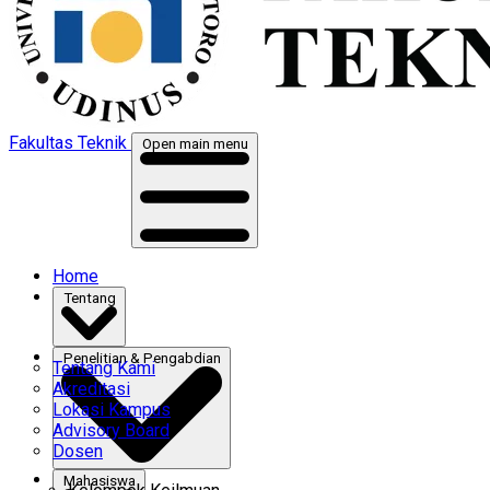
Fakultas Teknik
Open main menu
Home
Tentang
Penelitian & Pengabdian
Tentang Kami
Akreditasi
Lokasi Kampus
Advisory Board
Dosen
Mahasiswa