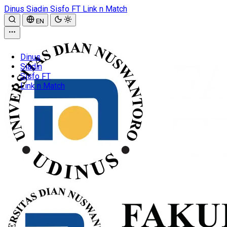
Dinus
Siadin
Sisfo FT
Link n Match
EN
Dinus
Siadin
Sisfo FT
Link n Match