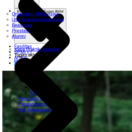
Kerja Praktik & Tugas Akhir
Organisasi Mahasiswa
Unit Kegiatan Mahasiswa
Beasiswa
Prestasi
Alumni
Fasilitas
Kerja Praktik/Magang
SPMI FT
Tugas akhir
Artikel
Gabung Kami
CEMTI
KK Regresi
Penelitian Unggulan
Pengabdian Unggulan
Hak Kekayaan Intelektual