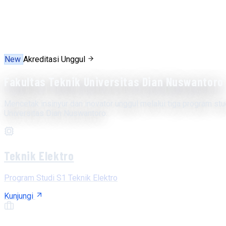
New
Akreditasi Unggul
Fakultas Teknik Universitas Dian Nuswantoro
Mencetak insinyur dan inovator unggul melalui tiga program stu
Universitas Dian Nuswantoro.
Teknik Elektro
Program Studi S1 Teknik Elektro
Kunjungi