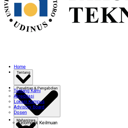
Home
Tentang
Penelitian & Pengabdian
Tentang Kami
Akreditasi
Lokasi Kampus
Advisory Board
Dosen
Mahasiswa
Kelompok Keilmuan