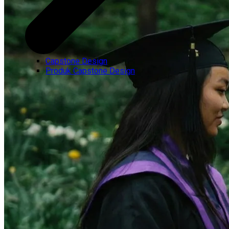
Capstone Design
Produk Capstone Design