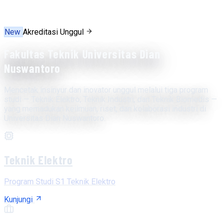
New
Akreditasi Unggul
Fakultas Teknik Universitas Dian
Nuswantoro
Mencetak insinyur dan inovator unggul melalui tiga program
studi — Teknik Elektro, Teknik Industri, dan Teknik Biomedis —
yang memadukan keilmuan, riset, dan kolaborasi industri di
Universitas Dian Nuswantoro.
Teknik Elektro
Program Studi S1 Teknik Elektro
Kunjungi