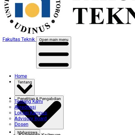
Fakultas Teknik
Open main menu
Home
Tentang
Penelitian & Pengabdian
Tentang Kami
Akreditasi
Lokasi Kampus
Advisory Board
Dosen
Mahasiswa