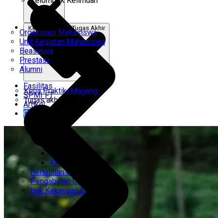
Kelompok Keilmuan
Kerja Praktik & Tugas Akhir
Organisasi Mahasiswa
Unit Kegiatan Mahasiswa
Beasiswa
Prestasi
Alumni
Fasilitas
Kerja Praktik/Magang
SPMI FT
Tugas akhir
Artikel
Gabung Kami
CEMTI
KK Regresi
Penelitian Unggulan
Pengabdian Unggulan
Hak Kekayaan Intelektual