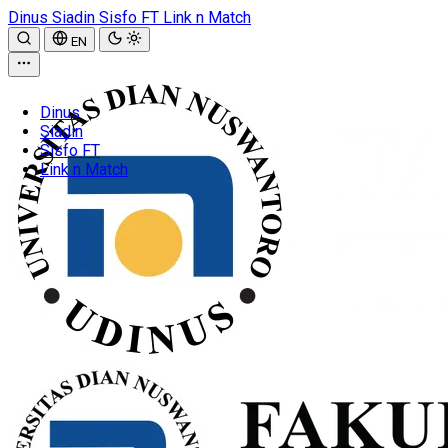
Dinus
Siadin
Sisfo FT
Link n Match
EN
Dinus
Siadin
Sisfo FT
Link n Match