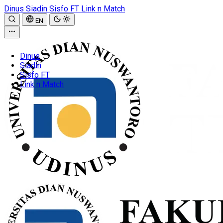
Dinus
Siadin
Sisfo FT
Link n Match
EN
Dinus
Siadin
Sisfo FT
Link n Match