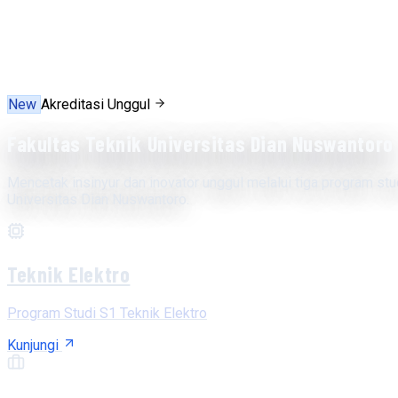
New
Akreditasi Unggul
Fakultas Teknik Universitas Dian Nuswantoro
Mencetak insinyur dan inovator unggul melalui tiga program stu
Universitas Dian Nuswantoro.
Teknik Elektro
Program Studi S1 Teknik Elektro
Kunjungi