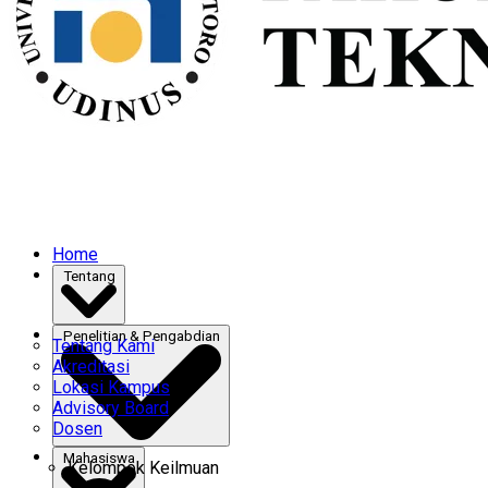
Home
Tentang
Penelitian & Pengabdian
Tentang Kami
Akreditasi
Lokasi Kampus
Advisory Board
Dosen
Mahasiswa
Kelompok Keilmuan