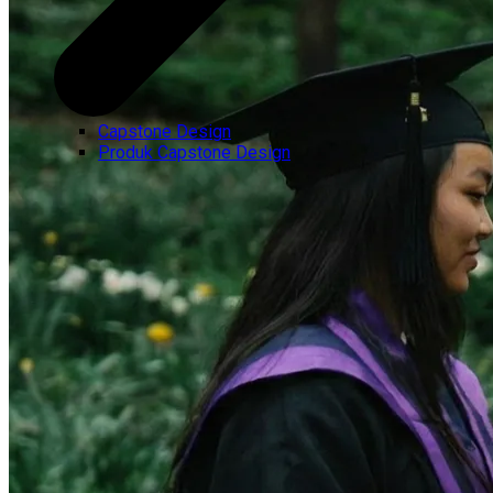
Capstone Design
Produk Capstone Design