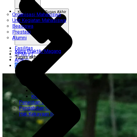
Kerja Praktik & Tugas Akhir
Organisasi Mahasiswa
Unit Kegiatan Mahasiswa
Beasiswa
Prestasi
Alumni
Fasilitas
Kerja Praktik/Magang
SPMI FT
Tugas akhir
Artikel
Gabung Kami
CEMTI
KK Regresi
Penelitian Unggulan
Pengabdian Unggulan
Hak Kekayaan Intelektual