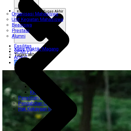
Kerja Praktik & Tugas Akhir
Organisasi Mahasiswa
Unit Kegiatan Mahasiswa
Beasiswa
Prestasi
Alumni
Fasilitas
Kerja Praktik/Magang
SPMI FT
Tugas akhir
Artikel
Gabung Kami
CEMTI
KK Regresi
Penelitian Unggulan
Pengabdian Unggulan
Hak Kekayaan Intelektual