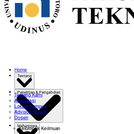
Home
Tentang
Penelitian & Pengabdian
Tentang Kami
Akreditasi
Lokasi Kampus
Advisory Board
Dosen
Mahasiswa
Kelompok Keilmuan