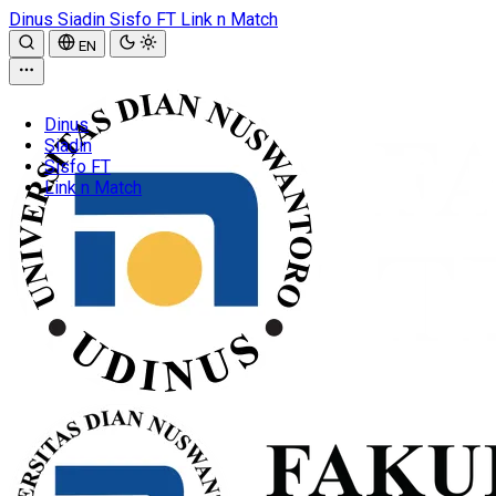
Dinus
Siadin
Sisfo FT
Link n Match
EN
Dinus
Siadin
Sisfo FT
Link n Match