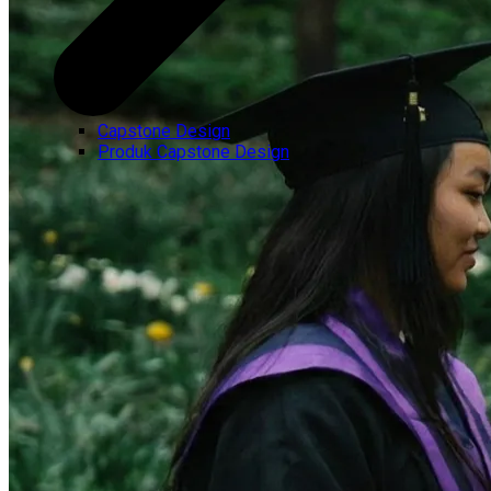
Capstone Design
Produk Capstone Design