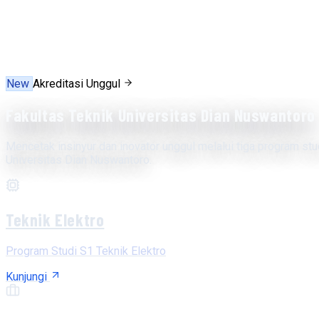
New
Akreditasi Unggul
Fakultas Teknik Universitas Dian Nuswantoro
Mencetak insinyur dan inovator unggul melalui tiga program stu
Universitas Dian Nuswantoro.
Teknik Elektro
Program Studi S1 Teknik Elektro
Kunjungi