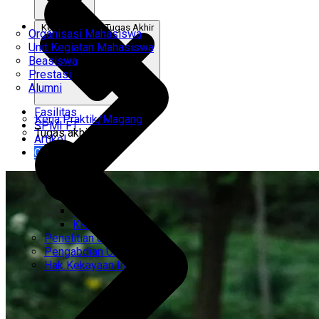
Kerja Praktik & Tugas Akhir
Organisasi Mahasiswa
Unit Kegiatan Mahasiswa
Beasiswa
Prestasi
Alumni
Fasilitas
Kerja Praktik/Magang
SPMI FT
Tugas akhir
Artikel
Gabung Kami
CEMTI
KK Regresi
Penelitian Unggulan
Pengabdian Unggulan
Hak Kekayaan Intelektual