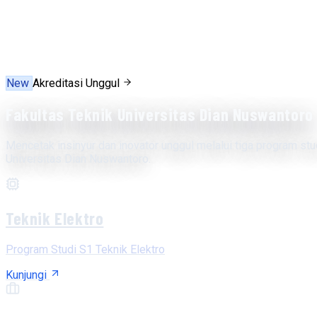
New
Akreditasi Unggul
Fakultas Teknik Universitas Dian Nuswantoro
Mencetak insinyur dan inovator unggul melalui tiga program stu
Universitas Dian Nuswantoro.
Teknik Elektro
Program Studi S1 Teknik Elektro
Kunjungi