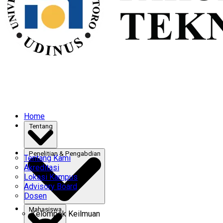
Home
Tentang
Penelitian & Pengabdian
Tentang Kami
Akreditasi
Lokasi Kampus
Advisory Board
Dosen
Mahasiswa
Kelompok Keilmuan