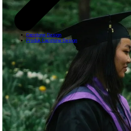
Capstone Design
Produk Capstone Design