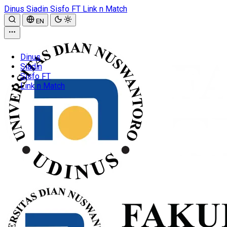
Dinus
Siadin
Sisfo FT
Link n Match
EN
Dinus
Siadin
Sisfo FT
Link n Match