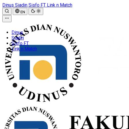
Dinus
Siadin
Sisfo FT
Link n Match
EN
Dinus
Siadin
Sisfo FT
Link n Match