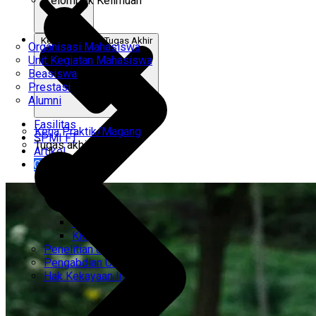
Kelompok Keilmuan
Kerja Praktik & Tugas Akhir
Organisasi Mahasiswa
Unit Kegiatan Mahasiswa
Beasiswa
Prestasi
Alumni
Fasilitas
Kerja Praktik/Magang
SPMI FT
Tugas akhir
Artikel
Gabung Kami
CEMTI
KK Regresi
Penelitian Unggulan
Pengabdian Unggulan
Hak Kekayaan Intelektual