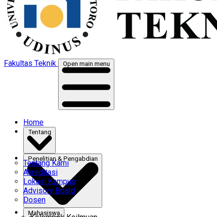
Fakultas Teknik
Open main menu
Home
Tentang
Penelitian & Pengabdian
Tentang Kami
Akreditasi
Lokasi Kampus
Advisory Board
Dosen
Mahasiswa