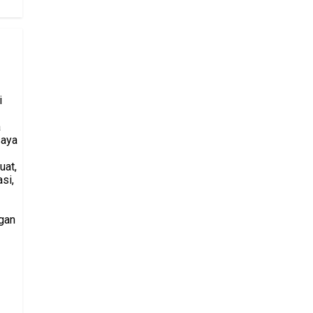
i
a
saya
uat,
si,
gan