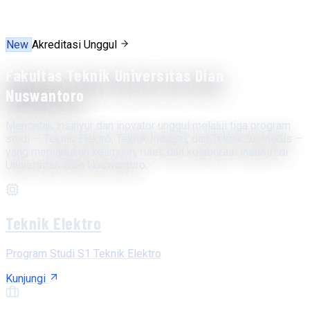
New
Akreditasi Unggul
Fakultas Teknik Universitas Dian
Nuswantoro
Mencetak insinyur dan inovator unggul melalui tiga program
studi — Teknik Elektro, Teknik Industri, dan Teknik Biomedis —
yang memadukan keilmuan, riset, dan kolaborasi industri di
Universitas Dian Nuswantoro.
Teknik Elektro
Program Studi S1 Teknik Elektro
Kunjungi