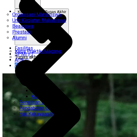
Kerja Praktik & Tugas Akhir
Organisasi Mahasiswa
Unit Kegiatan Mahasiswa
Beasiswa
Prestasi
Alumni
Fasilitas
Kerja Praktik/Magang
SPMI FT
Tugas akhir
Artikel
Gabung Kami
CEMTI
KK Regresi
Penelitian Unggulan
Pengabdian Unggulan
Hak Kekayaan Intelektual