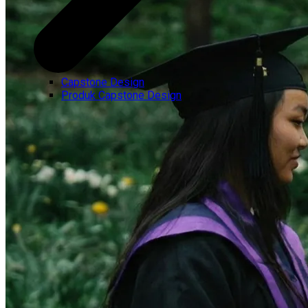
Capstone Design
Produk Capstone Design