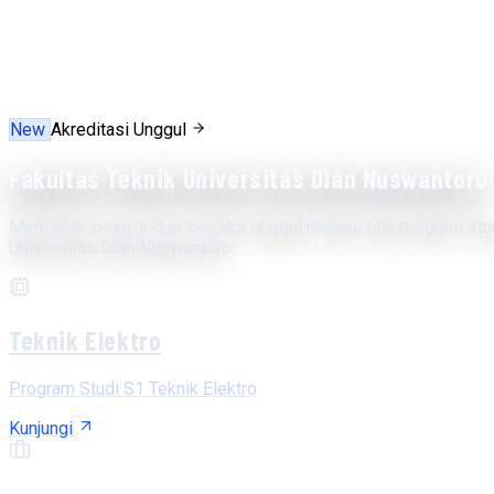
New
Akreditasi Unggul
Fakultas Teknik Universitas Dian Nuswantoro
Mencetak insinyur dan inovator unggul melalui tiga program stu
Universitas Dian Nuswantoro.
Teknik Elektro
Program Studi S1 Teknik Elektro
Kunjungi