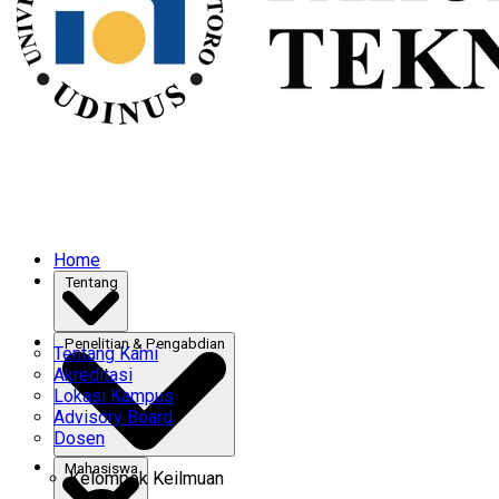
Home
Tentang
Penelitian & Pengabdian
Tentang Kami
Akreditasi
Lokasi Kampus
Advisory Board
Dosen
Mahasiswa
Kelompok Keilmuan