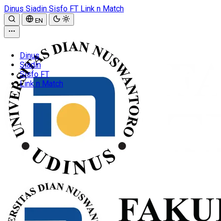
Dinus
Siadin
Sisfo FT
Link n Match
EN
Dinus
Siadin
Sisfo FT
Link n Match