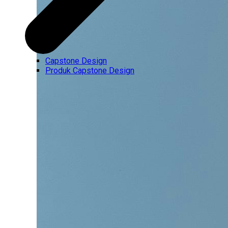
Capstone Design
Produk Capstone Design