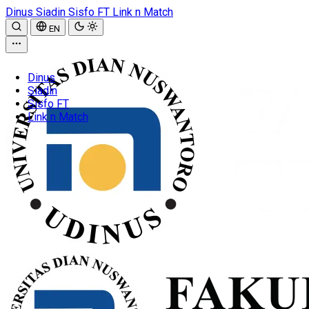
Dinus
Siadin
Sisfo FT
Link n Match
EN
Dinus
Siadin
Sisfo FT
Link n Match