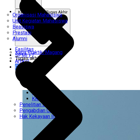
Kerja Praktik & Tugas Akhir
Organisasi Mahasiswa
Unit Kegiatan Mahasiswa
Beasiswa
Prestasi
Alumni
Fasilitas
Kerja Praktik/Magang
SPMI FT
Tugas akhir
Artikel
Gabung Kami
CEMTI
KK Regresi
Penelitian Unggulan
Pengabdian Unggulan
Hak Kekayaan Intelektual