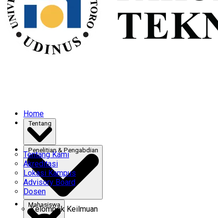
Home
Tentang
Penelitian & Pengabdian
Tentang Kami
Akreditasi
Lokasi Kampus
Advisory Board
Dosen
Mahasiswa
Kelompok Keilmuan