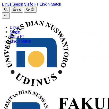
Dinus
Siadin
Sisfo FT
Link n Match
EN
Dinus
Siadin
Sisfo FT
Link n Match