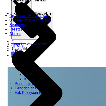
Kelompok Keilmuan
Kerja Praktik & Tugas Akhir
Organisasi Mahasiswa
Unit Kegiatan Mahasiswa
Beasiswa
Prestasi
Alumni
Fasilitas
Kerja Praktik/Magang
SPMI FT
Tugas akhir
Artikel
Gabung Kami
CEMTI
KK Regresi
Penelitian Unggulan
Pengabdian Unggulan
Hak Kekayaan Intelektual