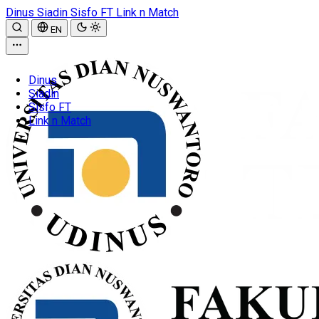
Dinus
Siadin
Sisfo FT
Link n Match
EN
Dinus
Siadin
Sisfo FT
Link n Match