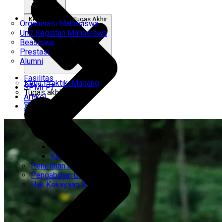
Kerja Praktik & Tugas Akhir
Organisasi Mahasiswa
Unit Kegiatan Mahasiswa
Beasiswa
Prestasi
Alumni
Fasilitas
Kerja Praktik/Magang
SPMI FT
Tugas akhir
Artikel
Gabung Kami
CEMTI
KK Regresi
Penelitian Unggulan
Pengabdian Unggulan
Hak Kekayaan Intelektual