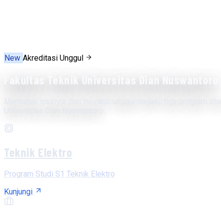
New
Akreditasi Unggul
Fakultas Teknik Universitas Dian Nuswantoro
Mencetak insinyur dan inovator unggul melalui tiga program stu
Universitas Dian Nuswantoro.
Teknik Elektro
Program Studi S1 Teknik Elektro
Kunjungi