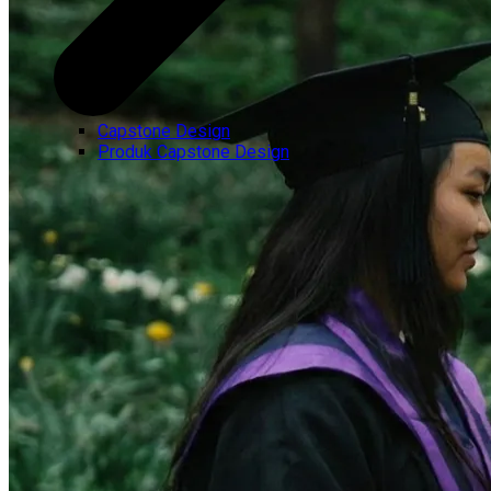
Capstone Design
Produk Capstone Design