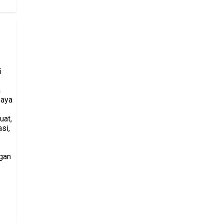
i
a
saya
uat,
si,
gan