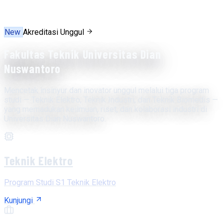
New
Akreditasi Unggul
Fakultas Teknik Universitas Dian
Nuswantoro
Mencetak insinyur dan inovator unggul melalui tiga program
studi — Teknik Elektro, Teknik Industri, dan Teknik Biomedis —
yang memadukan keilmuan, riset, dan kolaborasi industri di
Universitas Dian Nuswantoro.
Teknik Elektro
Program Studi S1 Teknik Elektro
Kunjungi