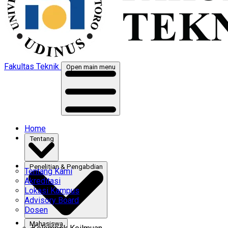
Fakultas Teknik
Open main menu
Home
Tentang
Penelitian & Pengabdian
Tentang Kami
Akreditasi
Lokasi Kampus
Advisory Board
Dosen
Mahasiswa