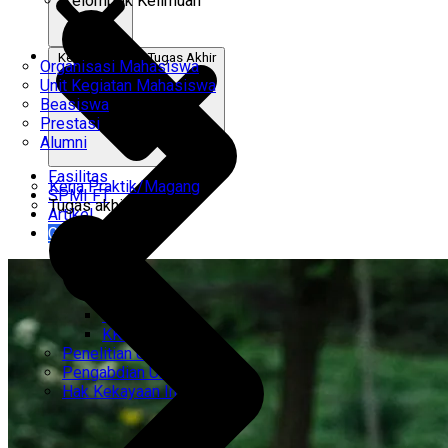
Kelompok Keilmuan
Kerja Praktik & Tugas Akhir
Organisasi Mahasiswa
Unit Kegiatan Mahasiswa
Beasiswa
Prestasi
Alumni
Fasilitas
Kerja Praktik/Magang
SPMI FT
Tugas akhir
Artikel
Gabung Kami
CEMTI
KK Regresi
Penelitian Unggulan
Pengabdian Unggulan
Hak Kekayaan Intelektual