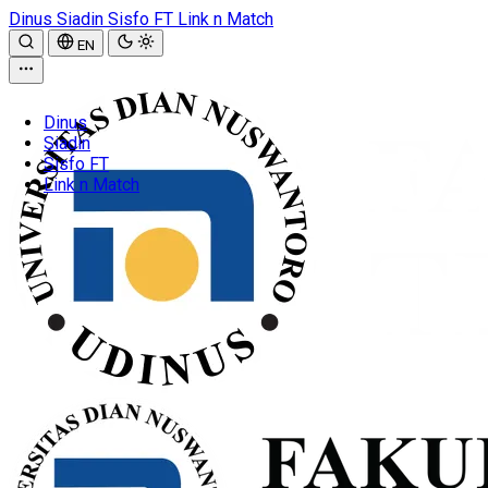
Dinus
Siadin
Sisfo FT
Link n Match
EN
Dinus
Siadin
Sisfo FT
Link n Match