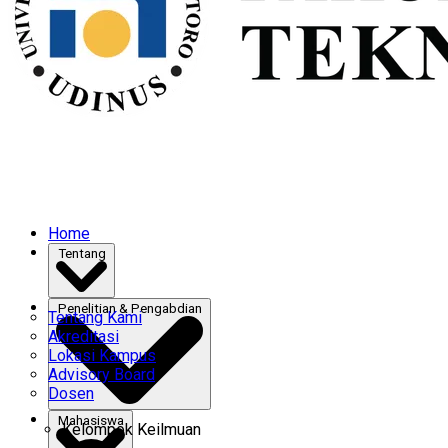
Home
Tentang
Penelitian & Pengabdian
Tentang Kami
Akreditasi
Lokasi Kampus
Advisory Board
Dosen
Mahasiswa
Kelompok Keilmuan