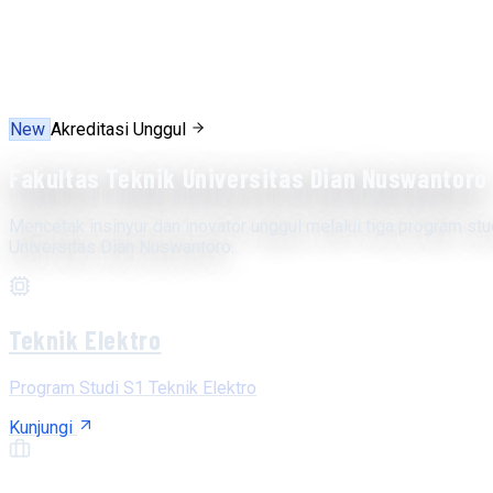
New
Akreditasi Unggul
Fakultas Teknik Universitas Dian Nuswantoro
Mencetak insinyur dan inovator unggul melalui tiga program stu
Universitas Dian Nuswantoro.
Teknik Elektro
Program Studi S1 Teknik Elektro
Kunjungi