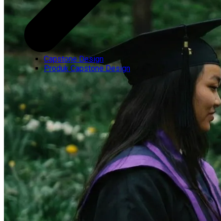
Capstone Design
Produk Capstone Design