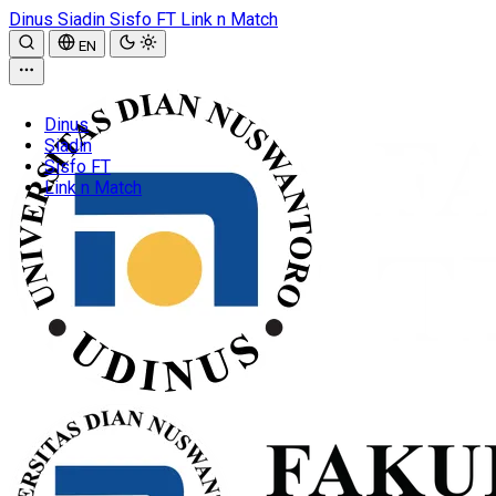
Dinus
Siadin
Sisfo FT
Link n Match
EN
Dinus
Siadin
Sisfo FT
Link n Match