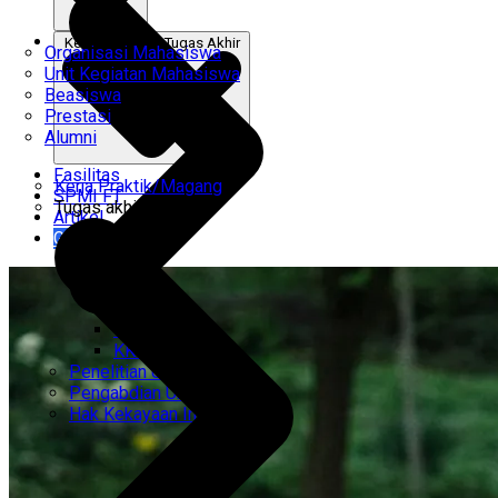
Kerja Praktik & Tugas Akhir
Organisasi Mahasiswa
Unit Kegiatan Mahasiswa
Beasiswa
Prestasi
Alumni
Fasilitas
Kerja Praktik/Magang
SPMI FT
Tugas akhir
Artikel
Gabung Kami
CEMTI
KK Regresi
Penelitian Unggulan
Pengabdian Unggulan
Hak Kekayaan Intelektual