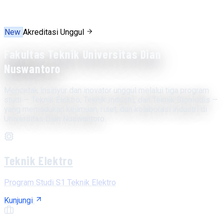
New
Akreditasi Unggul
Fakultas Teknik Universitas Dian
Nuswantoro
Mencetak insinyur dan inovator unggul melalui tiga program
studi — Teknik Elektro, Teknik Industri, dan Teknik Biomedis —
yang memadukan keilmuan, riset, dan kolaborasi industri di
Universitas Dian Nuswantoro.
Teknik Elektro
Program Studi S1 Teknik Elektro
Kunjungi