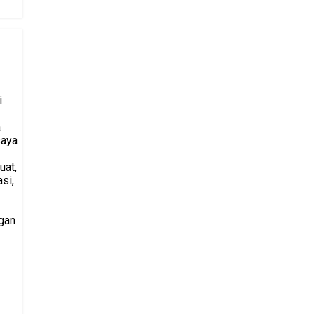
i
a
saya
uat,
si,
gan