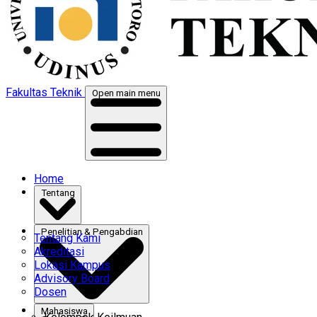
Fakultas Teknik
Open main menu
Home
Tentang
Penelitian & Pengabdian
Tentang Kami
Akreditasi
Lokasi Kampus
Advisory Board
Dosen
Mahasiswa