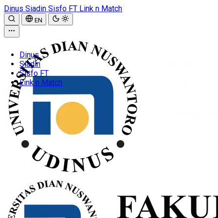
Dinus
Siadin
Sisfo FT
Link n Match
EN
Dinus
Siadin
Sisfo FT
Link n Match