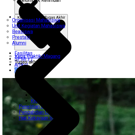
Kelompok Keilmuan
Kerja Praktik & Tugas Akhir
Organisasi Mahasiswa
Unit Kegiatan Mahasiswa
Beasiswa
Prestasi
Alumni
Fasilitas
Kerja Praktik/Magang
SPMI FT
Tugas akhir
Artikel
Gabung Kami
CEMTI
KK Regresi
Penelitian Unggulan
Pengabdian Unggulan
Hak Kekayaan Intelektual