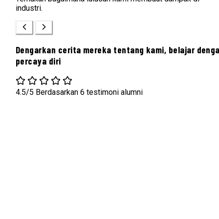
industri.
Dengarkan cerita mereka tentang kami, belajar deng
percaya diri
4.5/5
Berdasarkan 6 testimoni alumni
"Saat ini sebagai Senior Officer Mechanical Boiler & HRSG d
PT PLN INDONESIA POWER UBP SEMARANG. Jadi
Mahasiswa jangan terlalu idealis tapi harus Continouse
Improvement, karena sejatinya kuliahmu hanya untuk untuk
mengukir Kunci Emas mu agar bisa memilih dan membuka
pintu masa depanmu saja, setelah nya kamu harus belajar la
dan belajar lagi sampai ajal menjemputmu."