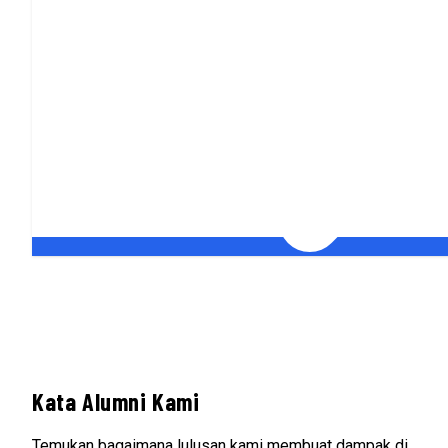
Kata Alumni Kami
Temukan bagaimana lulusan kami membuat dampak di