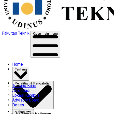
Fakultas Teknik
Open main menu
Home
Tentang
Penelitian & Pengabdian
Tentang Kami
Akreditasi
Lokasi Kampus
Advisory Board
Dosen
Mahasiswa