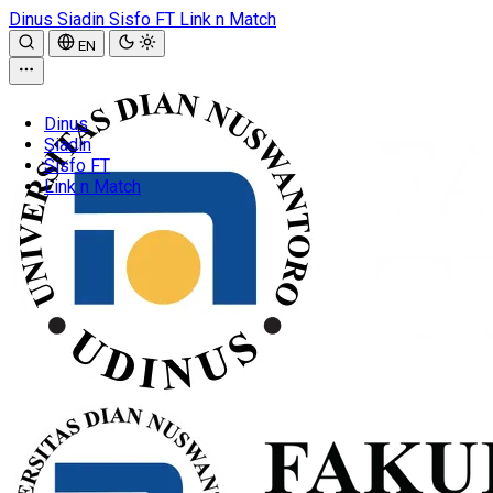
Dinus
Siadin
Sisfo FT
Link n Match
EN
Dinus
Siadin
Sisfo FT
Link n Match