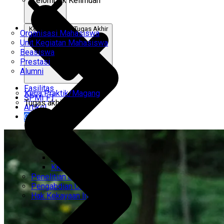
Kelompok Keilmuan
Kerja Praktik & Tugas Akhir
Organisasi Mahasiswa
Unit Kegiatan Mahasiswa
Beasiswa
Prestasi
Alumni
Fasilitas
Kerja Praktik/Magang
SPMI FT
Tugas akhir
Artikel
Gabung Kami
CEMTI
KK Regresi
Penelitian Unggulan
Pengabdian Unggulan
Hak Kekayaan Intelektual