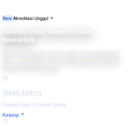
New
Akreditasi Unggul
Fakultas Teknik Universitas Dian
Nuswantoro
Mencetak insinyur dan inovator unggul melalui tiga program
studi — Teknik Elektro, Teknik Industri, dan Teknik Biomedis —
yang memadukan keilmuan, riset, dan kolaborasi industri di
Universitas Dian Nuswantoro.
Teknik Elektro
Program Studi S1 Teknik Elektro
Kunjungi