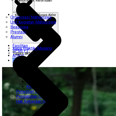
Kelompok Keilmuan
Kerja Praktik & Tugas Akhir
Organisasi Mahasiswa
Unit Kegiatan Mahasiswa
Beasiswa
Prestasi
Alumni
Fasilitas
Kerja Praktik/Magang
SPMI FT
Tugas akhir
Artikel
Gabung Kami
CEMTI
KK Regresi
Penelitian Unggulan
Pengabdian Unggulan
Hak Kekayaan Intelektual