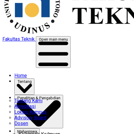
Fakultas Teknik
Open main menu
Home
Tentang
Penelitian & Pengabdian
Tentang Kami
Akreditasi
Lokasi Kampus
Advisory Board
Dosen
Mahasiswa