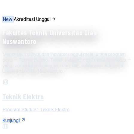
New
Akreditasi Unggul
Fakultas Teknik Universitas Dian
Nuswantoro
Mencetak insinyur dan inovator unggul melalui tiga program
studi — Teknik Elektro, Teknik Industri, dan Teknik Biomedis —
yang memadukan keilmuan, riset, dan kolaborasi industri di
Universitas Dian Nuswantoro.
Teknik Elektro
Program Studi S1 Teknik Elektro
Kunjungi