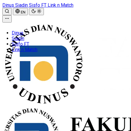
Dinus
Siadin
Sisfo FT
Link n Match
EN
Dinus
Siadin
Sisfo FT
Link n Match