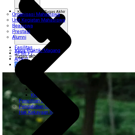
Kerja Praktik & Tugas Akhir
Organisasi Mahasiswa
Unit Kegiatan Mahasiswa
Beasiswa
Prestasi
Alumni
Fasilitas
Kerja Praktik/Magang
SPMI FT
Tugas akhir
Artikel
Gabung Kami
CEMTI
KK Regresi
Penelitian Unggulan
Pengabdian Unggulan
Hak Kekayaan Intelektual