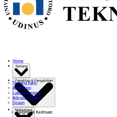
Home
Tentang
Penelitian & Pengabdian
Tentang Kami
Akreditasi
Lokasi Kampus
Advisory Board
Dosen
Mahasiswa
Kelompok Keilmuan