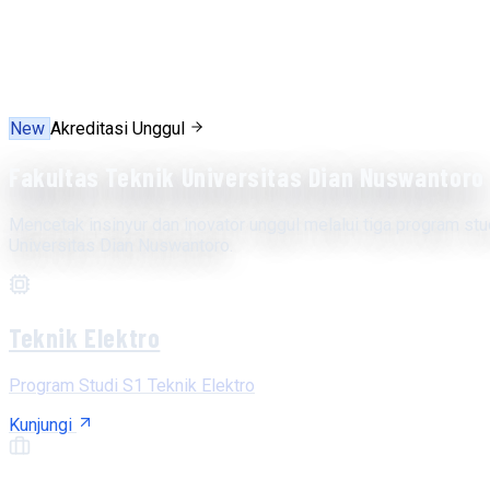
New
Akreditasi Unggul
Fakultas Teknik Universitas Dian Nuswantoro
Mencetak insinyur dan inovator unggul melalui tiga program stu
Universitas Dian Nuswantoro.
Teknik Elektro
Program Studi S1 Teknik Elektro
Kunjungi