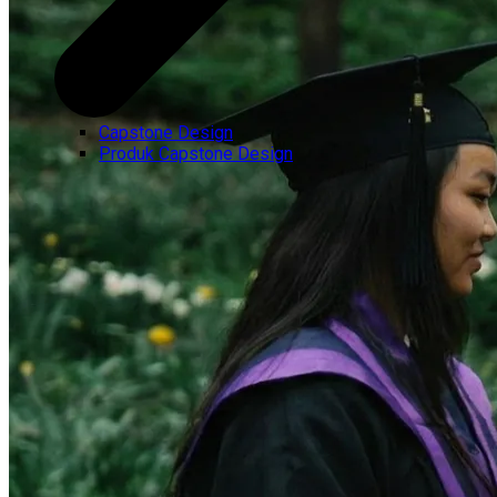
Capstone Design
Produk Capstone Design