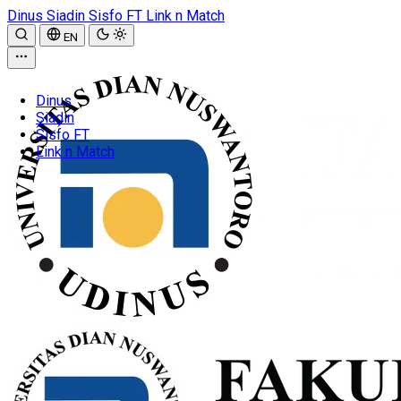
Dinus
Siadin
Sisfo FT
Link n Match
EN
Dinus
Siadin
Sisfo FT
Link n Match