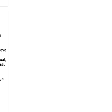
i
a
saya
uat,
si,
gan