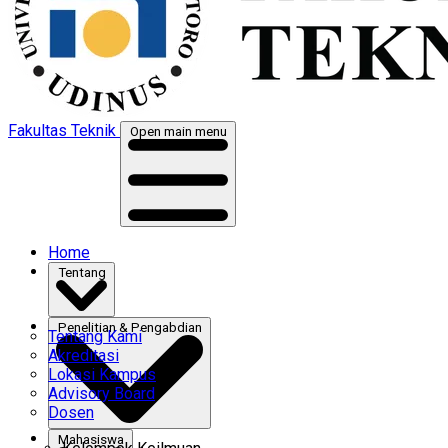
Fakultas Teknik
Open main menu
Home
Tentang
Penelitian & Pengabdian
Tentang Kami
Akreditasi
Lokasi Kampus
Advisory Board
Dosen
Mahasiswa