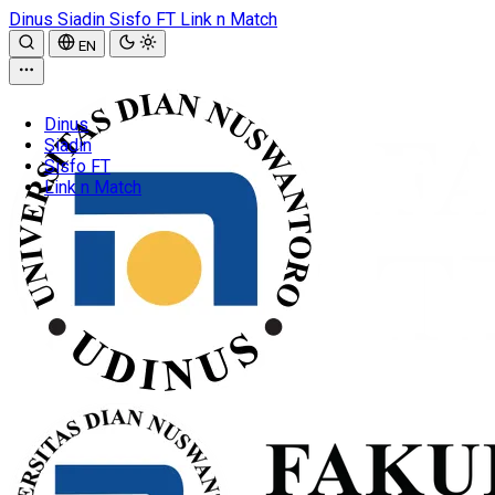
Dinus
Siadin
Sisfo FT
Link n Match
EN
Dinus
Siadin
Sisfo FT
Link n Match