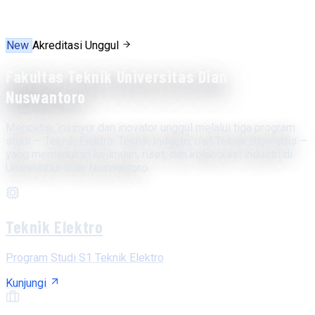
New
Akreditasi Unggul
Fakultas Teknik Universitas Dian
Nuswantoro
Mencetak insinyur dan inovator unggul melalui tiga program
studi — Teknik Elektro, Teknik Industri, dan Teknik Biomedis —
yang memadukan keilmuan, riset, dan kolaborasi industri di
Universitas Dian Nuswantoro.
Teknik Elektro
Program Studi S1 Teknik Elektro
Kunjungi