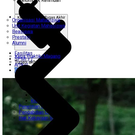
Kelompok Keilmuan
Kerja Praktik & Tugas Akhir
Organisasi Mahasiswa
Unit Kegiatan Mahasiswa
Beasiswa
Prestasi
Alumni
Fasilitas
Kerja Praktik/Magang
SPMI FT
Tugas akhir
Artikel
Gabung Kami
CEMTI
KK Regresi
Penelitian Unggulan
Pengabdian Unggulan
Hak Kekayaan Intelektual