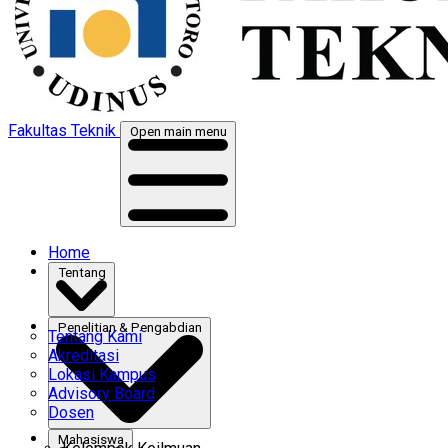
Fakultas Teknik
Open main menu
Home
Tentang
Penelitian & Pengabdian
Tentang Kami
Akreditasi
Lokasi Kampus
Advisory Board
Dosen
Mahasiswa