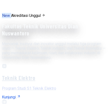
New
Akreditasi Unggul
Fakultas Teknik Universitas Dian
Nuswantoro
Mencetak insinyur dan inovator unggul melalui tiga program
studi — Teknik Elektro, Teknik Industri, dan Teknik Biomedis —
yang memadukan keilmuan, riset, dan kolaborasi industri di
Universitas Dian Nuswantoro.
Teknik Elektro
Program Studi S1 Teknik Elektro
Kunjungi