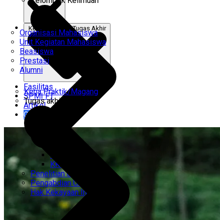
Kelompok Keilmuan
Kerja Praktik & Tugas Akhir
Organisasi Mahasiswa
Unit Kegiatan Mahasiswa
Beasiswa
Prestasi
Alumni
Fasilitas
Kerja Praktik/Magang
SPMI FT
Tugas akhir
Artikel
Gabung Kami
CEMTI
KK Regresi
Penelitian Unggulan
Pengabdian Unggulan
Hak Kekayaan Intelektual