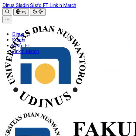
Dinus
Siadin
Sisfo FT
Link n Match
EN
Dinus
Siadin
Sisfo FT
Link n Match