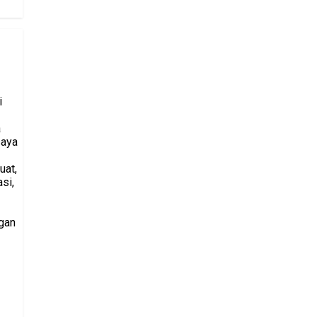
i
a
saya
uat,
si,
gan