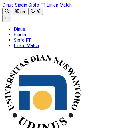
Dinus
Siadin
Sisfo FT
Link n Match
EN
Dinus
Siadin
Sisfo FT
Link n Match