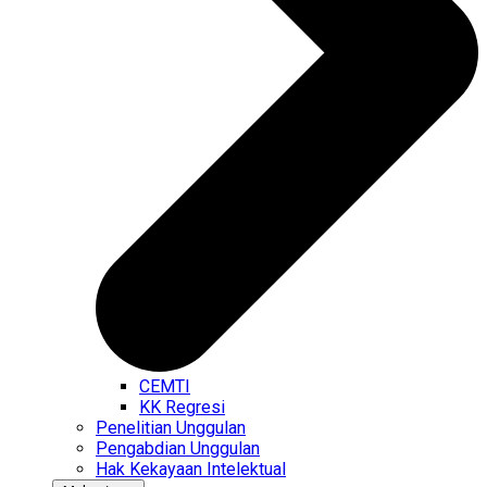
CEMTI
KK Regresi
Penelitian Unggulan
Pengabdian Unggulan
Hak Kekayaan Intelektual