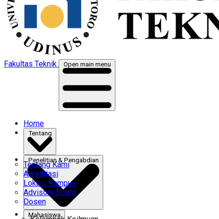
Fakultas Teknik
Open main menu
Home
Tentang
Penelitian & Pengabdian
Tentang Kami
Akreditasi
Lokasi Kampus
Advisory Board
Dosen
Mahasiswa