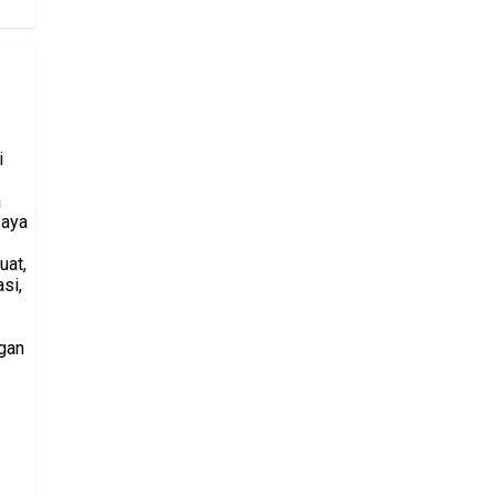
i
a
saya
uat,
si,
gan