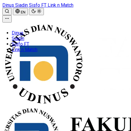
Dinus
Siadin
Sisfo FT
Link n Match
EN
Dinus
Siadin
Sisfo FT
Link n Match