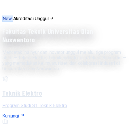
New
Akreditasi Unggul
Fakultas Teknik Universitas Dian
Nuswantoro
Mencetak insinyur dan inovator unggul melalui tiga program
studi — Teknik Elektro, Teknik Industri, dan Teknik Biomedis —
yang memadukan keilmuan, riset, dan kolaborasi industri di
Universitas Dian Nuswantoro.
Teknik Elektro
Program Studi S1 Teknik Elektro
Kunjungi