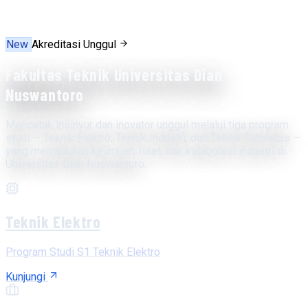
New
Akreditasi Unggul
Fakultas Teknik Universitas Dian
Nuswantoro
Mencetak insinyur dan inovator unggul melalui tiga program
studi — Teknik Elektro, Teknik Industri, dan Teknik Biomedis —
yang memadukan keilmuan, riset, dan kolaborasi industri di
Universitas Dian Nuswantoro.
Teknik Elektro
Program Studi S1 Teknik Elektro
Kunjungi