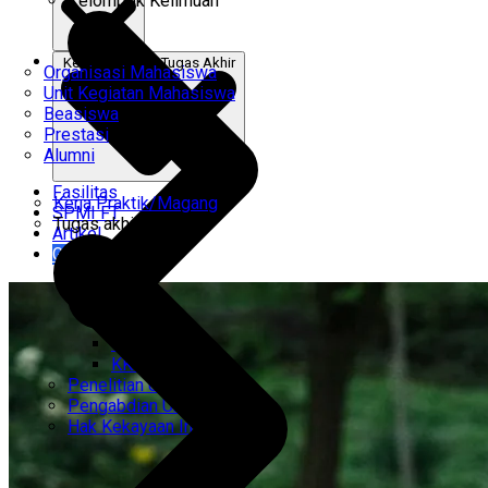
Kelompok Keilmuan
Kerja Praktik & Tugas Akhir
Organisasi Mahasiswa
Unit Kegiatan Mahasiswa
Beasiswa
Prestasi
Alumni
Fasilitas
Kerja Praktik/Magang
SPMI FT
Tugas akhir
Artikel
Gabung Kami
CEMTI
KK Regresi
Penelitian Unggulan
Pengabdian Unggulan
Hak Kekayaan Intelektual