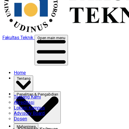
Fakultas Teknik
Open main menu
Home
Tentang
Penelitian & Pengabdian
Tentang Kami
Akreditasi
Lokasi Kampus
Advisory Board
Dosen
Mahasiswa