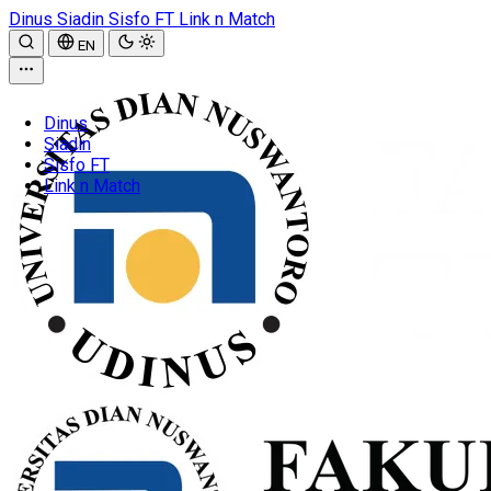
Dinus
Siadin
Sisfo FT
Link n Match
EN
Dinus
Siadin
Sisfo FT
Link n Match