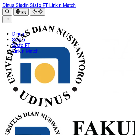
Dinus
Siadin
Sisfo FT
Link n Match
EN
Dinus
Siadin
Sisfo FT
Link n Match