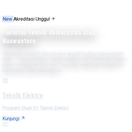
New
Akreditasi Unggul
Fakultas Teknik Universitas Dian
Nuswantoro
Mencetak insinyur dan inovator unggul melalui tiga program
studi — Teknik Elektro, Teknik Industri, dan Teknik Biomedis —
yang memadukan keilmuan, riset, dan kolaborasi industri di
Universitas Dian Nuswantoro.
Teknik Elektro
Program Studi S1 Teknik Elektro
Kunjungi