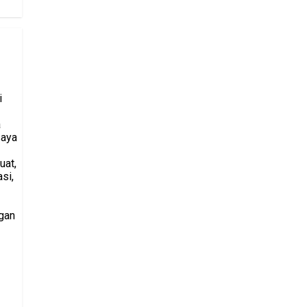
i
a
saya
uat,
si,
gan