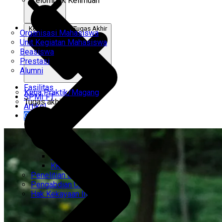
Kelompok Keilmuan
Kerja Praktik & Tugas Akhir
Organisasi Mahasiswa
Unit Kegiatan Mahasiswa
Beasiswa
Prestasi
Alumni
Fasilitas
Kerja Praktik/Magang
SPMI FT
Tugas akhir
Artikel
Gabung Kami
CEMTI
KK Regresi
Penelitian Unggulan
Pengabdian Unggulan
Hak Kekayaan Intelektual