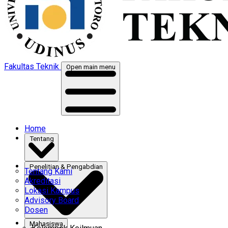
Fakultas Teknik
Open main menu
Home
Tentang
Penelitian & Pengabdian
Tentang Kami
Akreditasi
Lokasi Kampus
Advisory Board
Dosen
Mahasiswa