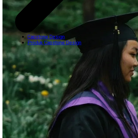
Capstone Design
Produk Capstone Design