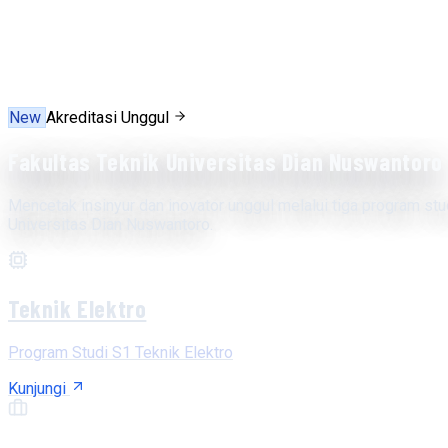
New
Akreditasi Unggul
Fakultas Teknik Universitas Dian Nuswantoro
Mencetak insinyur dan inovator unggul melalui tiga program stu
Universitas Dian Nuswantoro.
Teknik Elektro
Program Studi S1 Teknik Elektro
Kunjungi