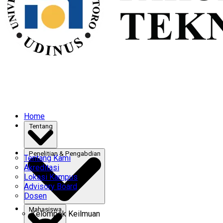
Home
Tentang
Penelitian & Pengabdian
Tentang Kami
Akreditasi
Lokasi Kampus
Advisory Board
Dosen
Mahasiswa
Kelompok Keilmuan