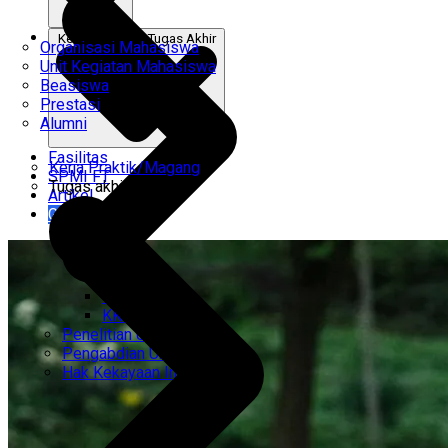
Kerja Praktik & Tugas Akhir
Organisasi Mahasiswa
Unit Kegiatan Mahasiswa
Beasiswa
Prestasi
Alumni
Fasilitas
Kerja Praktik/Magang
SPMI FT
Tugas akhir
Artikel
Gabung Kami
CEMTI
KK Regresi
Penelitian Unggulan
Pengabdian Unggulan
Hak Kekayaan Intelektual