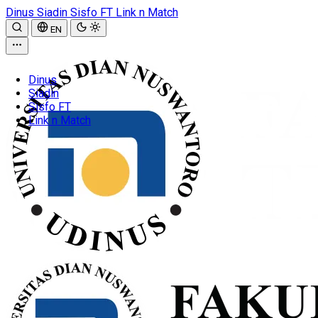
Dinus
Siadin
Sisfo FT
Link n Match
EN
Dinus
Siadin
Sisfo FT
Link n Match