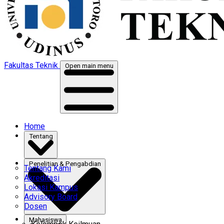
Fakultas Teknik
Open main menu
Home
Tentang
Penelitian & Pengabdian
Tentang Kami
Akreditasi
Lokasi Kampus
Advisory Board
Dosen
Mahasiswa