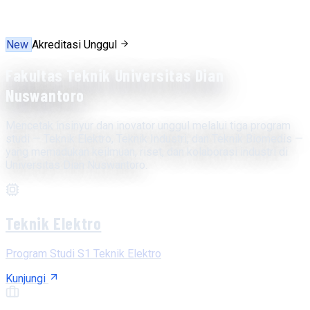
New
Akreditasi Unggul
Fakultas Teknik Universitas Dian
Nuswantoro
Mencetak insinyur dan inovator unggul melalui tiga program
studi — Teknik Elektro, Teknik Industri, dan Teknik Biomedis —
yang memadukan keilmuan, riset, dan kolaborasi industri di
Universitas Dian Nuswantoro.
Teknik Elektro
Program Studi S1 Teknik Elektro
Kunjungi