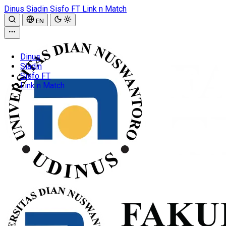
Dinus
Siadin
Sisfo FT
Link n Match
EN
Dinus
Siadin
Sisfo FT
Link n Match