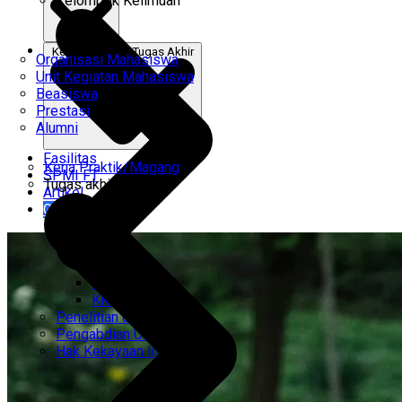
Kelompok Keilmuan
Kerja Praktik & Tugas Akhir
Organisasi Mahasiswa
Unit Kegiatan Mahasiswa
Beasiswa
Prestasi
Alumni
Fasilitas
Kerja Praktik/Magang
SPMI FT
Tugas akhir
Artikel
Gabung Kami
CEMTI
KK Regresi
Penelitian Unggulan
Pengabdian Unggulan
Hak Kekayaan Intelektual