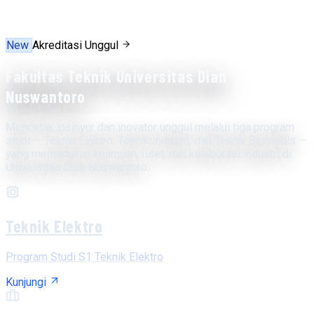
New
Akreditasi Unggul
Fakultas Teknik Universitas Dian
Nuswantoro
Mencetak insinyur dan inovator unggul melalui tiga program
studi — Teknik Elektro, Teknik Industri, dan Teknik Biomedis —
yang memadukan keilmuan, riset, dan kolaborasi industri di
Universitas Dian Nuswantoro.
Teknik Elektro
Program Studi S1 Teknik Elektro
Kunjungi