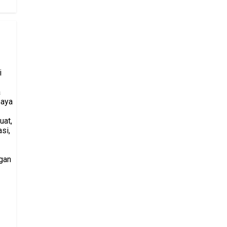
i
a
saya
uat,
si,
gan