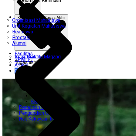
Kelompok Keilmuan
Kerja Praktik & Tugas Akhir
Organisasi Mahasiswa
Unit Kegiatan Mahasiswa
Beasiswa
Prestasi
Alumni
Fasilitas
Kerja Praktik/Magang
SPMI FT
Tugas akhir
Artikel
Gabung Kami
CEMTI
KK Regresi
Penelitian Unggulan
Pengabdian Unggulan
Hak Kekayaan Intelektual