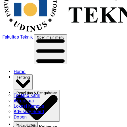
Fakultas Teknik
Open main menu
Home
Tentang
Penelitian & Pengabdian
Tentang Kami
Akreditasi
Lokasi Kampus
Advisory Board
Dosen
Mahasiswa