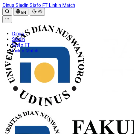
Dinus
Siadin
Sisfo FT
Link n Match
EN
Dinus
Siadin
Sisfo FT
Link n Match