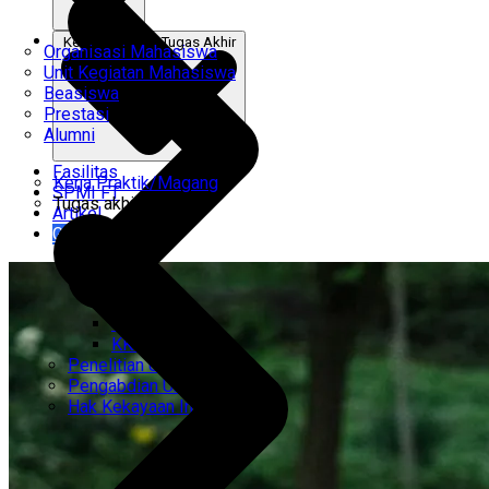
Kerja Praktik & Tugas Akhir
Organisasi Mahasiswa
Unit Kegiatan Mahasiswa
Beasiswa
Prestasi
Alumni
Fasilitas
Kerja Praktik/Magang
SPMI FT
Tugas akhir
Artikel
Gabung Kami
CEMTI
KK Regresi
Penelitian Unggulan
Pengabdian Unggulan
Hak Kekayaan Intelektual