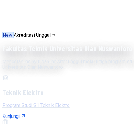
New
Akreditasi Unggul
Fakultas Teknik Universitas Dian Nuswantoro
Mencetak insinyur dan inovator unggul melalui tiga program stu
Universitas Dian Nuswantoro.
Teknik Elektro
Program Studi S1 Teknik Elektro
Kunjungi