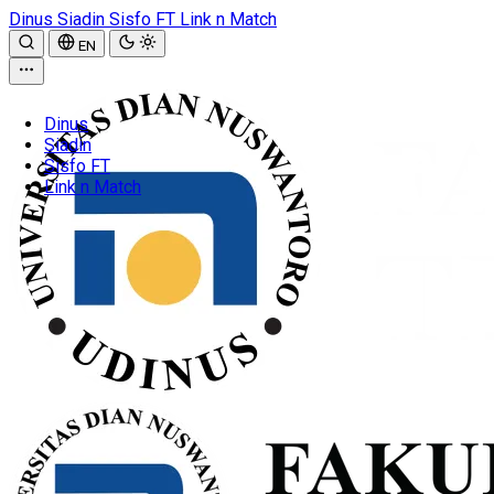
Dinus
Siadin
Sisfo FT
Link n Match
EN
Dinus
Siadin
Sisfo FT
Link n Match