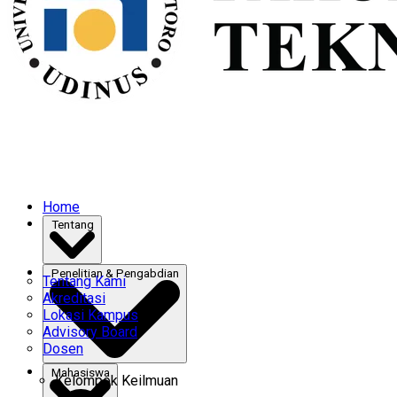
Home
Tentang
Penelitian & Pengabdian
Tentang Kami
Akreditasi
Lokasi Kampus
Advisory Board
Dosen
Mahasiswa
Kelompok Keilmuan