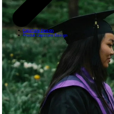
Capstone Design
Produk Capstone Design