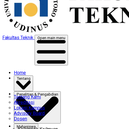
Fakultas Teknik
Open main menu
Home
Tentang
Penelitian & Pengabdian
Tentang Kami
Akreditasi
Lokasi Kampus
Advisory Board
Dosen
Mahasiswa