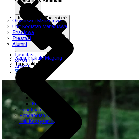
Kelompok Keilmuan
Kerja Praktik & Tugas Akhir
Organisasi Mahasiswa
Unit Kegiatan Mahasiswa
Beasiswa
Prestasi
Alumni
Fasilitas
Kerja Praktik/Magang
SPMI FT
Tugas akhir
Artikel
Gabung Kami
CEMTI
KK Regresi
Penelitian Unggulan
Pengabdian Unggulan
Hak Kekayaan Intelektual