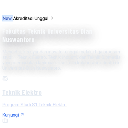
New
Akreditasi Unggul
Fakultas Teknik Universitas Dian
Nuswantoro
Mencetak insinyur dan inovator unggul melalui tiga program
studi — Teknik Elektro, Teknik Industri, dan Teknik Biomedis —
yang memadukan keilmuan, riset, dan kolaborasi industri di
Universitas Dian Nuswantoro.
Teknik Elektro
Program Studi S1 Teknik Elektro
Kunjungi