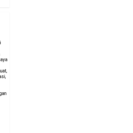
i
a
saya
uat,
si,
gan