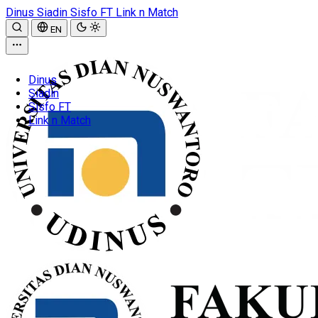
Dinus
Siadin
Sisfo FT
Link n Match
EN
Dinus
Siadin
Sisfo FT
Link n Match