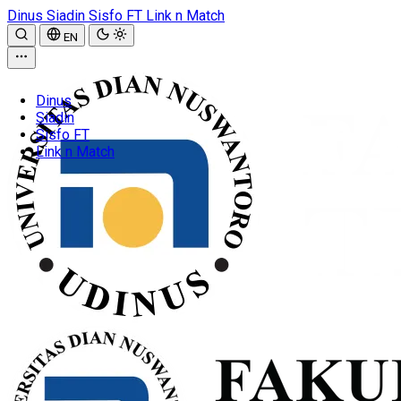
Dinus
Siadin
Sisfo FT
Link n Match
EN
Dinus
Siadin
Sisfo FT
Link n Match