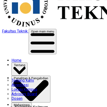
Fakultas Teknik
Open main menu
Home
Tentang
Penelitian & Pengabdian
Tentang Kami
Akreditasi
Lokasi Kampus
Advisory Board
Dosen
Mahasiswa