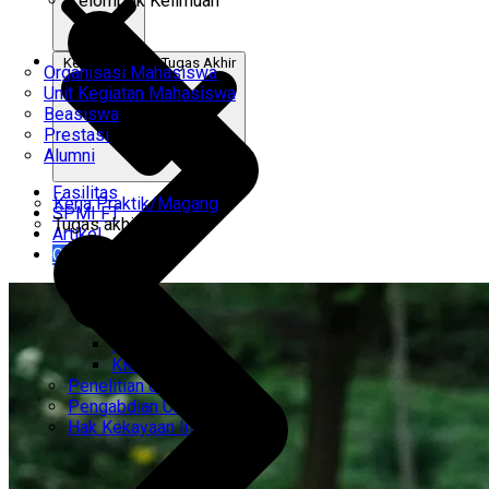
Kelompok Keilmuan
Kerja Praktik & Tugas Akhir
Organisasi Mahasiswa
Unit Kegiatan Mahasiswa
Beasiswa
Prestasi
Alumni
Fasilitas
Kerja Praktik/Magang
SPMI FT
Tugas akhir
Artikel
Gabung Kami
CEMTI
KK Regresi
Penelitian Unggulan
Pengabdian Unggulan
Hak Kekayaan Intelektual