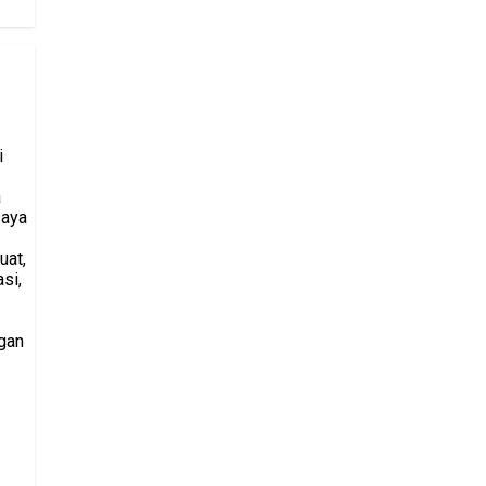
i
a
saya
uat,
si,
gan