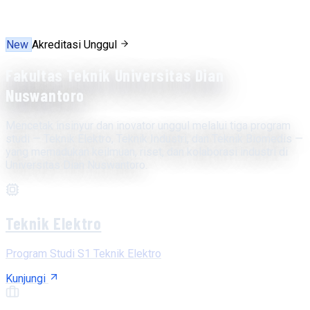
New
Akreditasi Unggul
Fakultas Teknik Universitas Dian
Nuswantoro
Mencetak insinyur dan inovator unggul melalui tiga program
studi — Teknik Elektro, Teknik Industri, dan Teknik Biomedis —
yang memadukan keilmuan, riset, dan kolaborasi industri di
Universitas Dian Nuswantoro.
Teknik Elektro
Program Studi S1 Teknik Elektro
Kunjungi