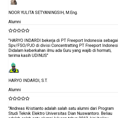
gai
esia