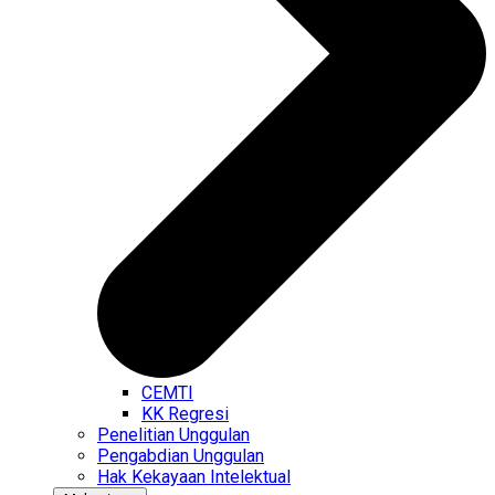
CEMTI
KK Regresi
Penelitian Unggulan
Pengabdian Unggulan
Hak Kekayaan Intelektual