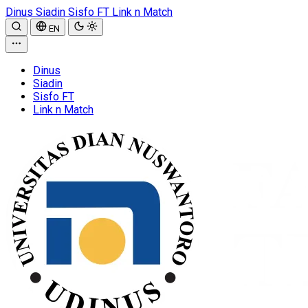
Dinus
Siadin
Sisfo FT
Link n Match
EN
Dinus
Siadin
Sisfo FT
Link n Match