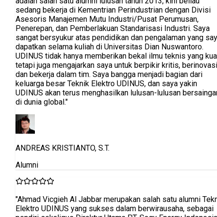
i
a
saya
uat,
si,
gan
eknik
ai