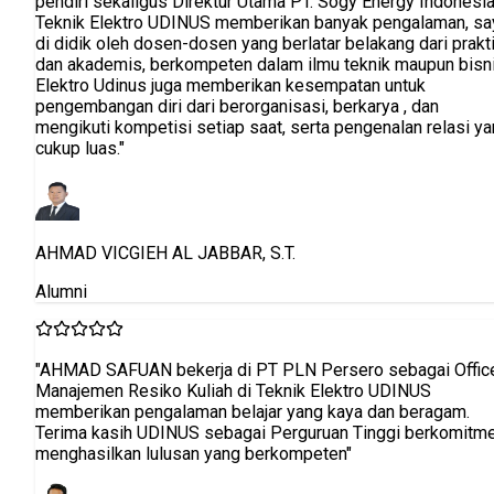
ia.
saya
ktisi
snis.
 yang
icer
tmen