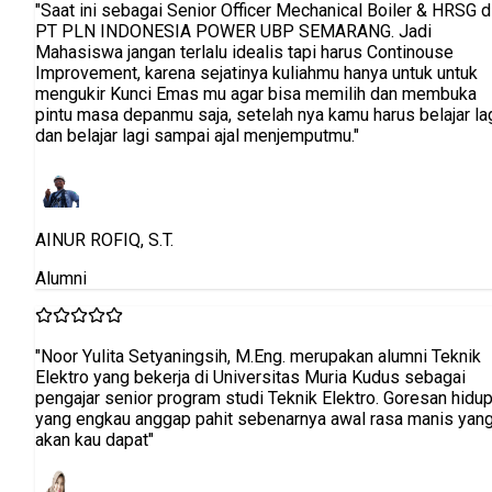
 di
k
a
lagi
k
dup
ang