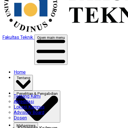
Fakultas Teknik
Open main menu
Home
Tentang
Penelitian & Pengabdian
Tentang Kami
Akreditasi
Lokasi Kampus
Advisory Board
Dosen
Mahasiswa