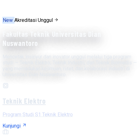
New
Akreditasi Unggul
Fakultas Teknik Universitas Dian
Nuswantoro
Mencetak insinyur dan inovator unggul melalui tiga program
studi — Teknik Elektro, Teknik Industri, dan Teknik Biomedis —
yang memadukan keilmuan, riset, dan kolaborasi industri di
Universitas Dian Nuswantoro.
Teknik Elektro
Program Studi S1 Teknik Elektro
Kunjungi