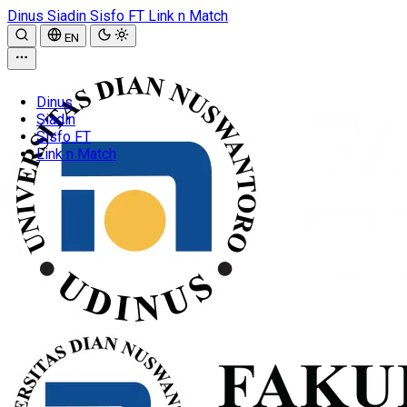
Dinus
Siadin
Sisfo FT
Link n Match
EN
Dinus
Siadin
Sisfo FT
Link n Match