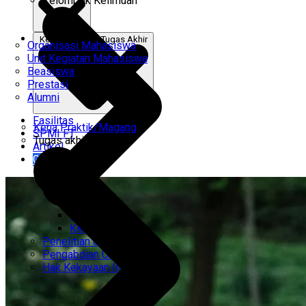
Kelompok Keilmuan
Kerja Praktik & Tugas Akhir
Organisasi Mahasiswa
Unit Kegiatan Mahasiswa
Beasiswa
Prestasi
Alumni
Fasilitas
Kerja Praktik/Magang
SPMI FT
Tugas akhir
Artikel
Gabung Kami
CEMTI
KK Regresi
Penelitian Unggulan
Pengabdian Unggulan
Hak Kekayaan Intelektual