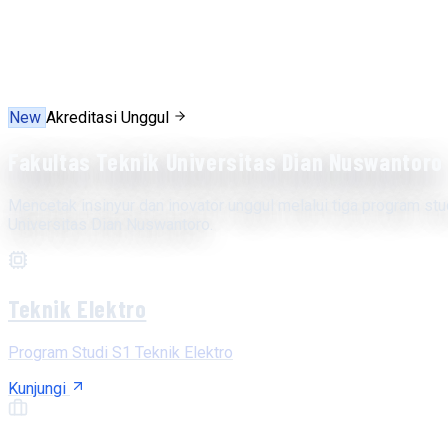
New
Akreditasi Unggul
Fakultas Teknik Universitas Dian Nuswantoro
Mencetak insinyur dan inovator unggul melalui tiga program stu
Universitas Dian Nuswantoro.
Teknik Elektro
Program Studi S1 Teknik Elektro
Kunjungi