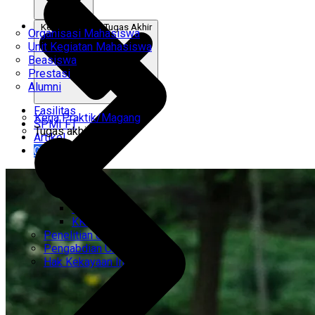
Kerja Praktik & Tugas Akhir
Organisasi Mahasiswa
Unit Kegiatan Mahasiswa
Beasiswa
Prestasi
Alumni
Fasilitas
Kerja Praktik/Magang
SPMI FT
Tugas akhir
Artikel
Gabung Kami
CEMTI
KK Regresi
Penelitian Unggulan
Pengabdian Unggulan
Hak Kekayaan Intelektual