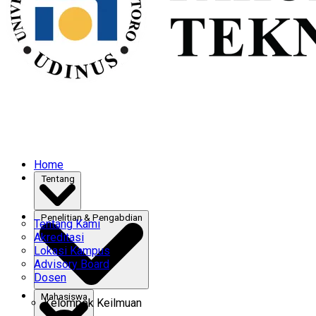
Home
Tentang
Penelitian & Pengabdian
Tentang Kami
Akreditasi
Lokasi Kampus
Advisory Board
Dosen
Mahasiswa
Kelompok Keilmuan