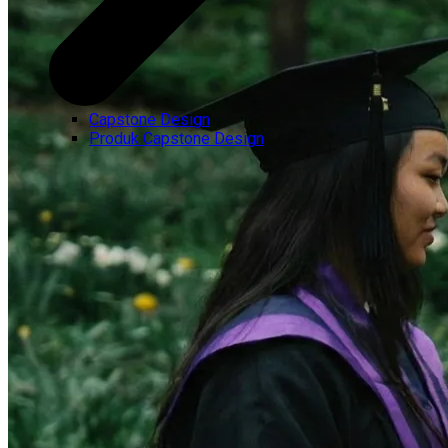
Capstone Design
Produk Capstone Design