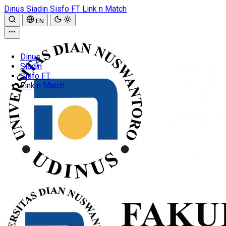
Dinus
Siadin
Sisfo FT
Link n Match
EN
Dinus
Siadin
Sisfo FT
Link n Match