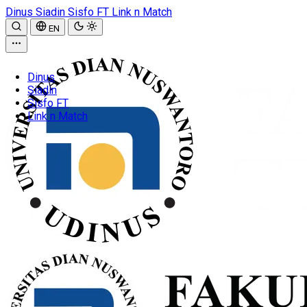
Dinus
Siadin
Sisfo FT
Link n Match
EN
Dinus
Siadin
Sisfo FT
Link n Match