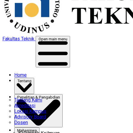
Fakultas Teknik
Open main menu
Home
Tentang
Penelitian & Pengabdian
Tentang Kami
Akreditasi
Lokasi Kampus
Advisory Board
Dosen
Mahasiswa