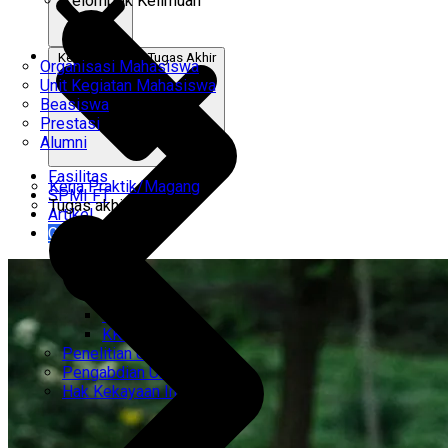
Kelompok Keilmuan
Kerja Praktik & Tugas Akhir
Organisasi Mahasiswa
Unit Kegiatan Mahasiswa
Beasiswa
Prestasi
Alumni
Fasilitas
Kerja Praktik/Magang
SPMI FT
Tugas akhir
Artikel
Gabung Kami
CEMTI
KK Regresi
Penelitian Unggulan
Pengabdian Unggulan
Hak Kekayaan Intelektual