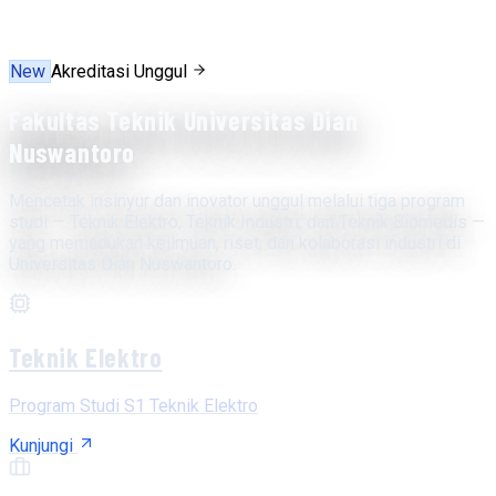
New
Akreditasi Unggul
Fakultas Teknik Universitas Dian
Nuswantoro
Mencetak insinyur dan inovator unggul melalui tiga program
studi — Teknik Elektro, Teknik Industri, dan Teknik Biomedis —
yang memadukan keilmuan, riset, dan kolaborasi industri di
Universitas Dian Nuswantoro.
Teknik Elektro
Program Studi S1 Teknik Elektro
Kunjungi