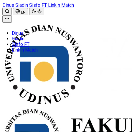
Dinus
Siadin
Sisfo FT
Link n Match
EN
Dinus
Siadin
Sisfo FT
Link n Match