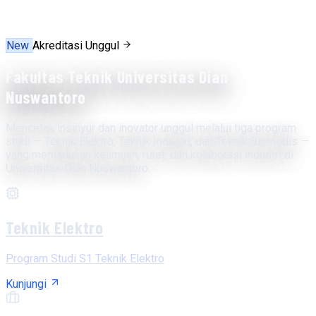
New
Akreditasi Unggul
Fakultas Teknik Universitas Dian
Nuswantoro
Mencetak insinyur dan inovator unggul melalui tiga program
studi — Teknik Elektro, Teknik Industri, dan Teknik Biomedis —
yang memadukan keilmuan, riset, dan kolaborasi industri di
Universitas Dian Nuswantoro.
Teknik Elektro
Program Studi S1 Teknik Elektro
Kunjungi