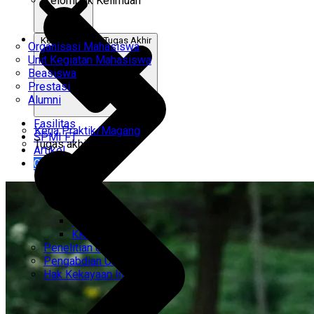
Kelompok Keilmuan
Kerja Praktik & Tugas Akhir
Organisasi Mahasiswa
Unit Kegiatan Mahasiswa
Beasiswa
Prestasi
Alumni
Fasilitas
Kerja Praktik/Magang
SPMI FT
Tugas akhir
Artikel
Gabung Kami
CEMTI
KK Regresi
Penelitian Unggulan
Pengabdian Unggulan
Hak Kekayaan Intelektual