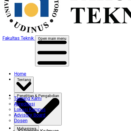
Fakultas Teknik
Open main menu
Home
Tentang
Penelitian & Pengabdian
Tentang Kami
Akreditasi
Lokasi Kampus
Advisory Board
Dosen
Mahasiswa