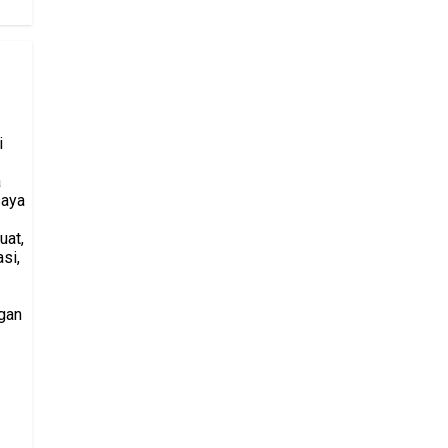
i
a
saya
uat,
si,
gan