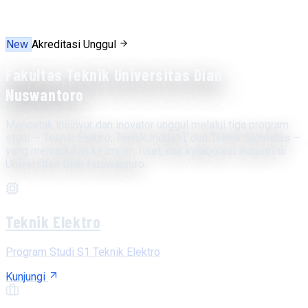
New
Akreditasi Unggul
Fakultas Teknik Universitas Dian
Nuswantoro
Mencetak insinyur dan inovator unggul melalui tiga program
studi — Teknik Elektro, Teknik Industri, dan Teknik Biomedis —
yang memadukan keilmuan, riset, dan kolaborasi industri di
Universitas Dian Nuswantoro.
Teknik Elektro
Program Studi S1 Teknik Elektro
Kunjungi