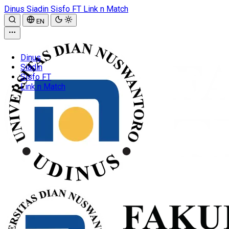
Dinus
Siadin
Sisfo FT
Link n Match
EN
Dinus
Siadin
Sisfo FT
Link n Match