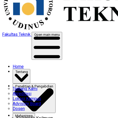
Fakultas Teknik
Open main menu
Home
Tentang
Penelitian & Pengabdian
Tentang Kami
Akreditasi
Lokasi Kampus
Advisory Board
Dosen
Mahasiswa