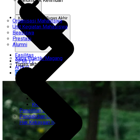
Kelompok Keilmuan
Kerja Praktik & Tugas Akhir
Organisasi Mahasiswa
Unit Kegiatan Mahasiswa
Beasiswa
Prestasi
Alumni
Fasilitas
Kerja Praktik/Magang
SPMI FT
Tugas akhir
Artikel
Gabung Kami
CEMTI
KK Regresi
Penelitian Unggulan
Pengabdian Unggulan
Hak Kekayaan Intelektual