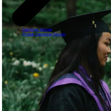
Capstone Design
Produk Capstone Design