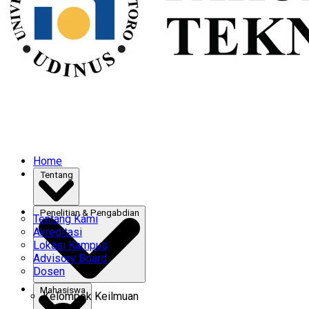
Home
Tentang
Penelitian & Pengabdian
Tentang Kami
Akreditasi
Lokasi Kampus
Advisory Board
Dosen
Mahasiswa
Kelompok Keilmuan