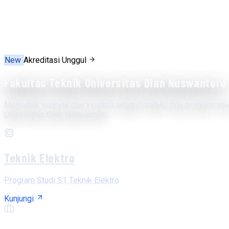
New
Akreditasi Unggul
Fakultas Teknik Universitas Dian Nuswantoro
Mencetak insinyur dan inovator unggul melalui tiga program stu
Universitas Dian Nuswantoro.
Teknik Elektro
Program Studi S1 Teknik Elektro
Kunjungi