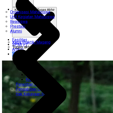
Kerja Praktik & Tugas Akhir
Organisasi Mahasiswa
Unit Kegiatan Mahasiswa
Beasiswa
Prestasi
Alumni
Fasilitas
Kerja Praktik/Magang
SPMI FT
Tugas akhir
Artikel
Gabung Kami
CEMTI
KK Regresi
Penelitian Unggulan
Pengabdian Unggulan
Hak Kekayaan Intelektual