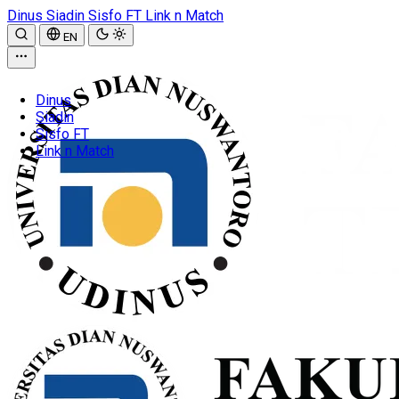
Dinus
Siadin
Sisfo FT
Link n Match
EN
Dinus
Siadin
Sisfo FT
Link n Match