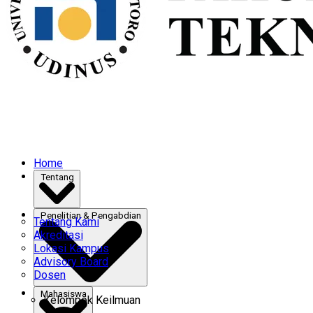
Home
Tentang
Penelitian & Pengabdian
Tentang Kami
Akreditasi
Lokasi Kampus
Advisory Board
Dosen
Mahasiswa
Kelompok Keilmuan