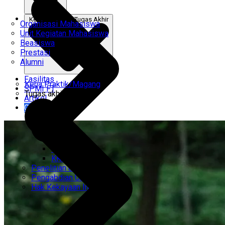
Kerja Praktik & Tugas Akhir
Organisasi Mahasiswa
Unit Kegiatan Mahasiswa
Beasiswa
Prestasi
Alumni
Fasilitas
Kerja Praktik/Magang
SPMI FT
Tugas akhir
Artikel
Gabung Kami
CEMTI
KK Regresi
Penelitian Unggulan
Pengabdian Unggulan
Hak Kekayaan Intelektual