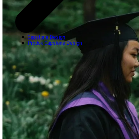
Capstone Design
Produk Capstone Design