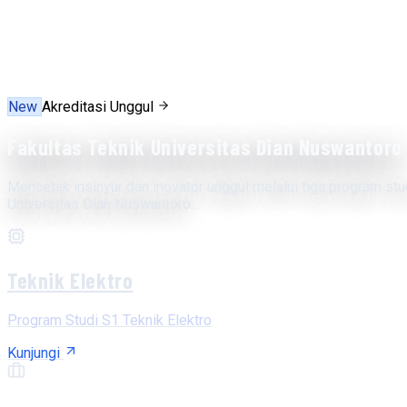
New
Akreditasi Unggul
Fakultas Teknik Universitas Dian Nuswantoro
Mencetak insinyur dan inovator unggul melalui tiga program stu
Universitas Dian Nuswantoro.
Teknik Elektro
Program Studi S1 Teknik Elektro
Kunjungi