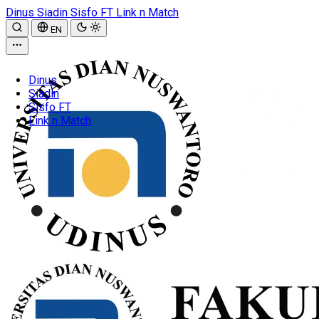
Dinus
Siadin
Sisfo FT
Link n Match
EN
Dinus
Siadin
Sisfo FT
Link n Match