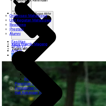
Kelompok Keilmuan
Kerja Praktik & Tugas Akhir
Organisasi Mahasiswa
Unit Kegiatan Mahasiswa
Beasiswa
Prestasi
Alumni
Fasilitas
Kerja Praktik/Magang
SPMI FT
Tugas akhir
Artikel
Gabung Kami
CEMTI
KK Regresi
Penelitian Unggulan
Pengabdian Unggulan
Hak Kekayaan Intelektual