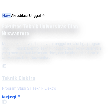
New
Akreditasi Unggul
Fakultas Teknik Universitas Dian
Nuswantoro
Mencetak insinyur dan inovator unggul melalui tiga program
studi — Teknik Elektro, Teknik Industri, dan Teknik Biomedis —
yang memadukan keilmuan, riset, dan kolaborasi industri di
Universitas Dian Nuswantoro.
Teknik Elektro
Program Studi S1 Teknik Elektro
Kunjungi