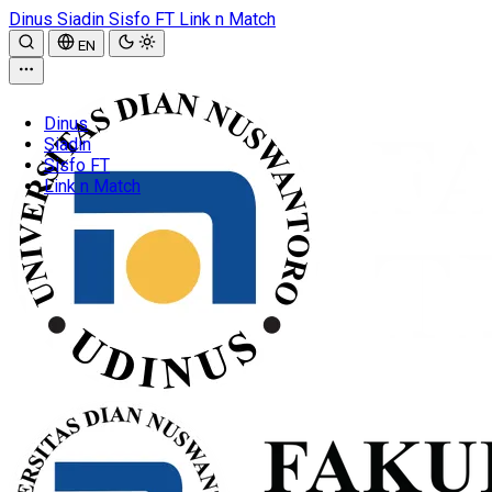
Dinus
Siadin
Sisfo FT
Link n Match
EN
Dinus
Siadin
Sisfo FT
Link n Match