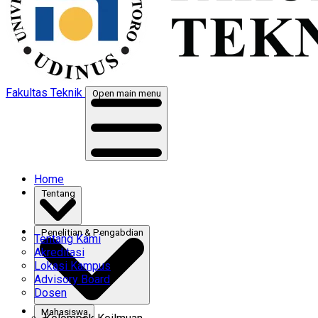
Fakultas Teknik
Open main menu
Home
Tentang
Penelitian & Pengabdian
Tentang Kami
Akreditasi
Lokasi Kampus
Advisory Board
Dosen
Mahasiswa