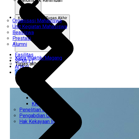
Kelompok Keilmuan
Kerja Praktik & Tugas Akhir
Organisasi Mahasiswa
Unit Kegiatan Mahasiswa
Beasiswa
Prestasi
Alumni
Fasilitas
Kerja Praktik/Magang
SPMI FT
Tugas akhir
Artikel
Gabung Kami
CEMTI
KK Regresi
Penelitian Unggulan
Pengabdian Unggulan
Hak Kekayaan Intelektual