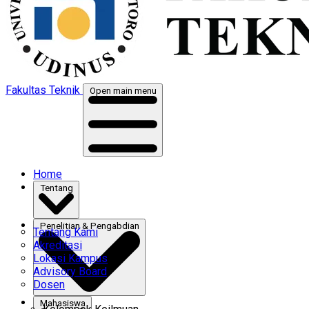
Fakultas Teknik
Open main menu
Home
Tentang
Penelitian & Pengabdian
Tentang Kami
Akreditasi
Lokasi Kampus
Advisory Board
Dosen
Mahasiswa