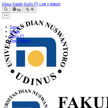
Dinus
Siadin
Sisfo FT
Link n Match
EN
Dinus
Siadin
Sisfo FT
Link n Match