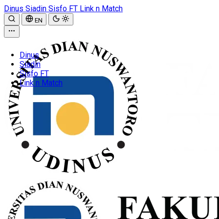
Dinus
Siadin
Sisfo FT
Link n Match
EN
Dinus
Siadin
Sisfo FT
Link n Match