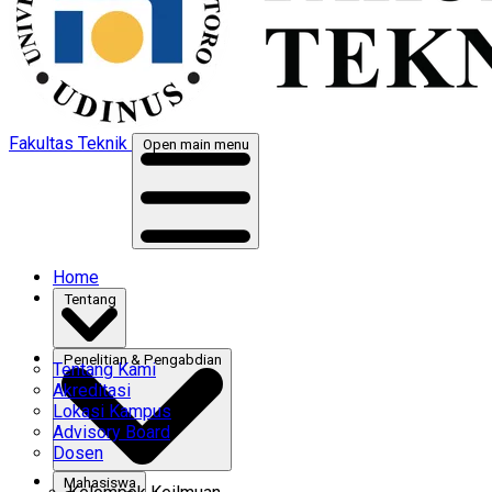
Fakultas Teknik
Open main menu
Home
Tentang
Penelitian & Pengabdian
Tentang Kami
Akreditasi
Lokasi Kampus
Advisory Board
Dosen
Mahasiswa