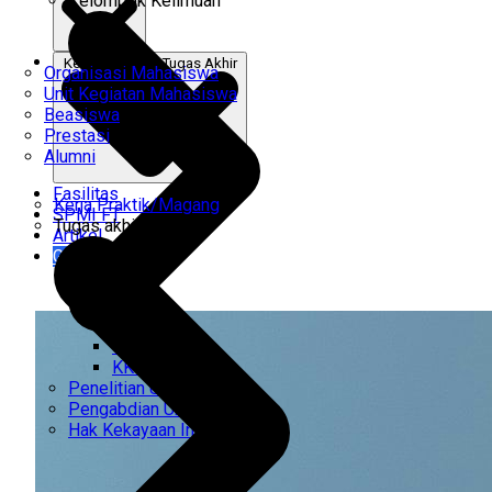
Kelompok Keilmuan
Kerja Praktik & Tugas Akhir
Organisasi Mahasiswa
Unit Kegiatan Mahasiswa
Beasiswa
Prestasi
Alumni
Fasilitas
Kerja Praktik/Magang
SPMI FT
Tugas akhir
Artikel
Gabung Kami
CEMTI
KK Regresi
Penelitian Unggulan
Pengabdian Unggulan
Hak Kekayaan Intelektual