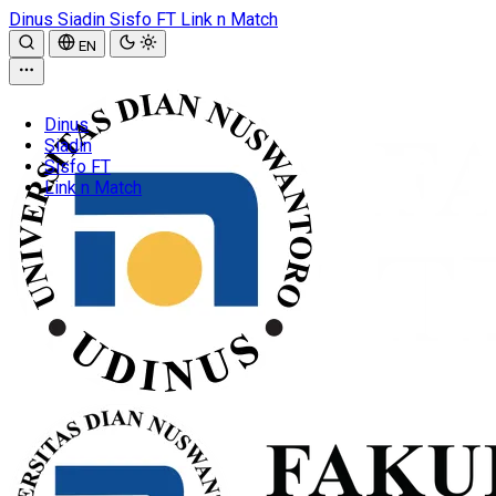
Dinus
Siadin
Sisfo FT
Link n Match
EN
Dinus
Siadin
Sisfo FT
Link n Match