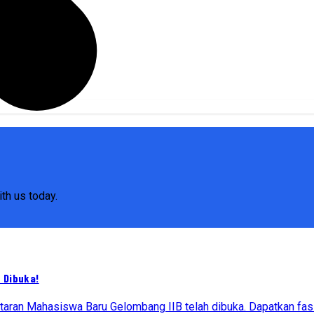
th us today.
 Dibuka!
ftaran Mahasiswa Baru Gelombang IIB telah dibuka. Dapatkan fas