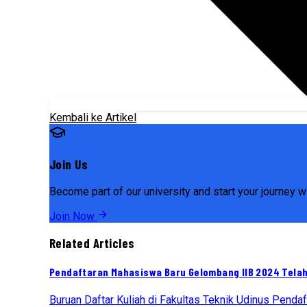
Kembali ke Artikel
Join Us
Become part of our university and start your journey wi
Join Now
Related Articles
Pendaftaran Mahasiswa Baru Gelombang IIB 2024 Telah
Buruan Daftar Kuliah di Fakultas Teknik Udinus Penda