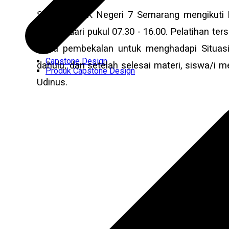
Siswa/i SMK Negeri 7 Semarang mengikuti P
dimulai dari pukul 07.30 - 16.00. Pelatihan t
serta pembekalan untuk menghadapi Situasi
Capstone Design
dahulu, dan setelah selesai materi, siswa/i 
Produk Capstone Design
Udinus.