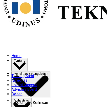
Home
Tentang
Penelitian & Pengabdian
Tentang Kami
Akreditasi
Lokasi Kampus
Advisory Board
Dosen
Mahasiswa
Kelompok Keilmuan